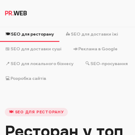
PR.
WEB
🍽️ SEO для ресторану
🛵 SEO для доставки їжі
🍱 SEO для доставки суші
📣 Реклама в Google
📍 SEO для локального бізнесу
🔍 SEO-просування
💻 Розробка сайтів
🍽️ SEO ДЛЯ РЕСТОРАНУ
Ресторан у топ