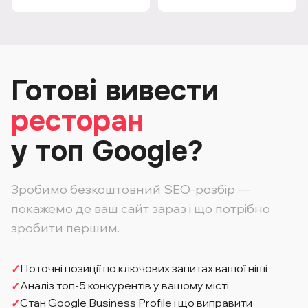
Готові вивести
ресторан
у топ Google?
Зробимо безкоштовний SEO-розбір —
покажемо де ваш сайт зараз і що потрібно
зробити першим.
Поточні позиції по ключових запитах вашої ніші
Аналіз топ-5 конкурентів у вашому місті
Стан Google Business Profile і що виправити