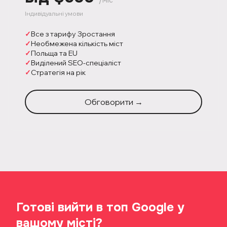
/міс
Індивідуальні умови
Все з тарифу Зростання
Необмежена кількість міст
Польща та EU
Виділений SEO-спеціаліст
Стратегія на рік
Обговорити →
Готові вийти в топ Google у
вашому місті?