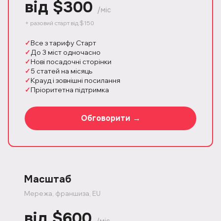
від $300
/міс
+ разовий старт від $150
Все з тарифу Старт
До 3 міст одночасно
Нові посадочні сторінки
5 статей на місяць
Крауд і зовнішні посилання
Пріоритетна підтримка
Обговорити →
Масштаб
Мережа, франшиза, EU
від $600