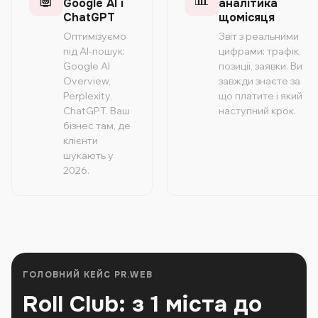
Google AI і
аналітика
ChatGPT
щомісяця
Оптимізуємо
Звіт з реальними
під AI-пошук:
цифрами: трафік,
Google AI
позиції, заявки. Ви
Overview,
завжди знаєте за
Perplexity,
що платите і який
ChatGPT. Ваш
наступний крок.
бізнес там, де
клієнти
шукають у
2026.
ГОЛОВНИЙ КЕЙС PR.WEB
Roll Club: з 1 міста до