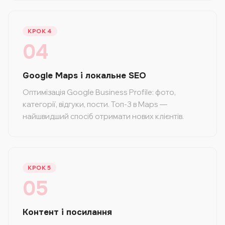
КРОК 4
04
Google Maps і локальне SEO
Оптимізація Google Business Profile: фото,
категорії, відгуки, пости. Топ-3 в Maps —
найшвидший спосіб отримати нових клієнтів.
КРОК 5
05
Контент і посилання