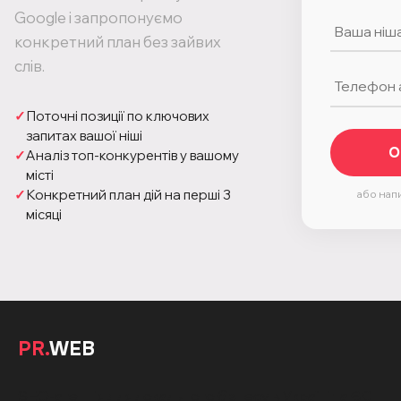
Google і запропонуємо
конкретний план без зайвих
слів.
✓
Поточні позиції по ключових
запитах вашої ніші
О
✓
Аналіз топ-конкурентів у вашому
місті
✓
Конкретний план дій на перші 3
або нап
місяці
PR.
WEB
SEO-агенція для локального бізнесу в Україні та ЄС