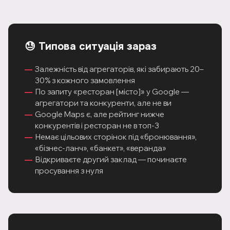
😓 Типова ситуація зараз
Залежність від агрегаторів, які забирають 20–
30% з кожного замовлення
По запиту «ресторан [місто]» у Google —
агрегатори та конкуренти, але не ви
Google Maps є, але рейтинг нижче
конкурентів і ресторан не в топ-3
Немає цільових сторінок під «бронювання»,
«бізнес-ланч», «банкет», «веранда»
Відкриваєте другий заклад — починаєте
просування з нуля