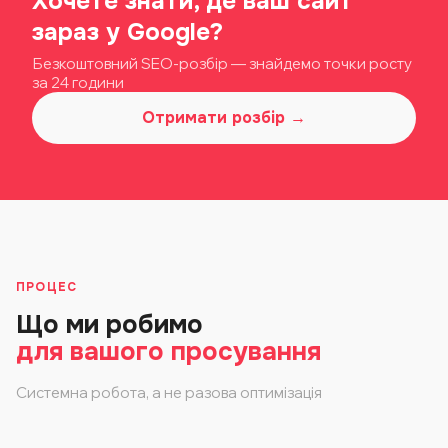
Хочете знати, де ваш сайт
зараз у Google?
Безкоштовний SEO-розбір — знайдемо точки росту
за 24 години
Отримати розбір →
ПРОЦЕС
Що ми робимо
для вашого просування
Системна робота, а не разова оптимізація