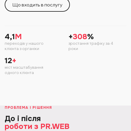
Що входить в послугу
4,1
M
+
308
%
переходів у нашого
зростання трафіку за 4
клієнта з органіки
роки
12
+
міст масштабування
одного клієнта
ПРОБЛЕМА І РІШЕННЯ
До і після
роботи з PR.WEB