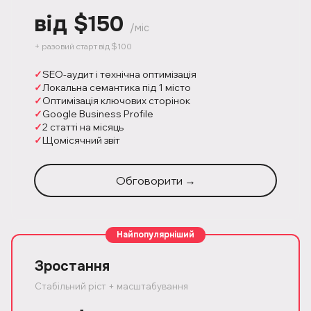
від $150
/міс
+ разовий старт від $100
SEO-аудит і технічна оптимізація
Локальна семантика під 1 місто
Оптимізація ключових сторінок
Google Business Profile
2 статті на місяць
Щомісячний звіт
Обговорити →
Найпопулярніший
Зростання
Стабільний ріст + масштабування