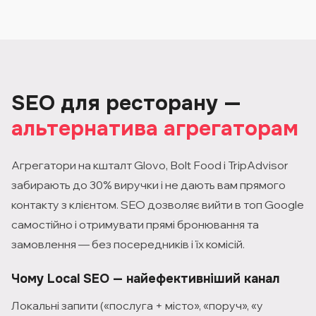
AI Overview. Ми оптимізуємо ваш сайт так, щоб він
з'являвся не тільки в звичайній видачі, але й в AI-
відповідях — де клієнти шукають рекомендації у 2026
році.
SEO для ресторану —
альтернатива агрегаторам
Агрегатори на кшталт Glovo, Bolt Food і TripAdvisor
забирають до 30% виручки і не дають вам прямого
контакту з клієнтом. SEO дозволяє вийти в топ Google
самостійно і отримувати прямі бронювання та
замовлення — без посередників і їх комісій.
Чому Local SEO — найефективніший канал
Локальні запити («послуга + місто», «поруч», «у