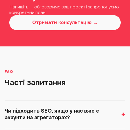
Напишіть — обговоримо ваш проект і запропонуємо
конкретний план
Отримати консультацію →
FAQ
Часті запитання
Чи підходить SEO, якщо у нас вже є
акаунти на агрегаторах?
Так, і це не суперечить одне одному. Але мета SEO —