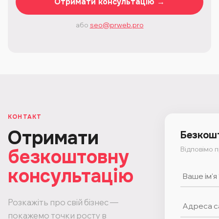
Отримати консультацію →
або
seo@prweb.pro
КОНТАКТ
Отримати
Безкош
Відповімо 
безкоштовну
консультацію
Розкажіть про свій бізнес —
покажемо точки росту в