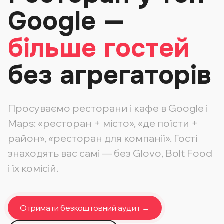
Google —
більше гостей
без агрегаторів
Просуваємо ресторани і кафе в Google і
Maps: «ресторан + місто», «де поїсти +
район», «ресторан для компанії». Гості
знаходять вас самі — без Glovo, Bolt Food
і їх комісій.
Отримати безкоштовний аудит →