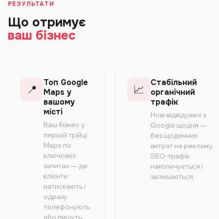
РЕЗУЛЬТАТИ
Що отримує
ваш бізнес
Топ Google
Стабільний
📍
📈
Maps у
органічний
вашому
трафік
місті
Нові відвідувачі з
Ваш бізнес у
Google щодня —
першій трійці
без щоденних
Maps по
витрат на рекламу.
ключових
SEO-трафік
запитах — де
накопичується і
клієнти
залишається.
натискають і
одразу
телефонують
або пишуть.