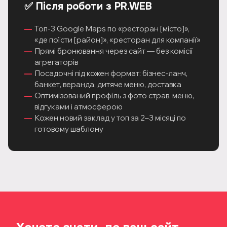
✅ Після роботи з PR.WEB
Топ-3 Google Maps по «ресторан [місто]»,
«де поїсти [район]», «ресторан для компанії»
Прямі бронювання через сайт — без комісії
агрегаторів
Посадочні під кожен формат: бізнес-ланч,
банкет, веранда, дитяче меню, доставка
Оптимізований профіль з фото страв, меню,
відгуками і атмосферою
Кожен новий заклад у топ за 2–3 місяці по
готовому шаблону