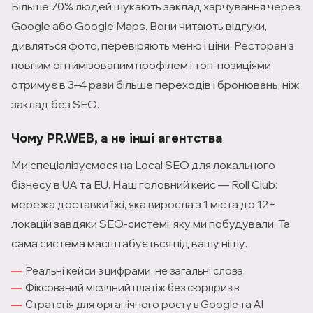
Більше 70% людей шукають заклад харчування через
Google або Google Maps. Вони читають відгуки,
дивляться фото, перевіряють меню і ціни. Ресторан з
повним оптимізованим профілем і топ-позиціями
отримує в 3–4 рази більше переходів і бронювань, ніж
заклад без SEO.
Чому PR.WEB, а не інші агентства
Ми спеціалізуємося на Local SEO для локального
бізнесу в UA та EU. Наш головний кейс — Roll Club:
мережа доставки їжі, яка виросла з 1 міста до 12+
локацій завдяки SEO-системі, яку ми побудували. Та
сама система масштабується під вашу нішу.
Реальні кейси з цифрами, не загальні слова
Фіксований місячний платіж без сюрпризів
Стратегія для органічного росту в Google та AI