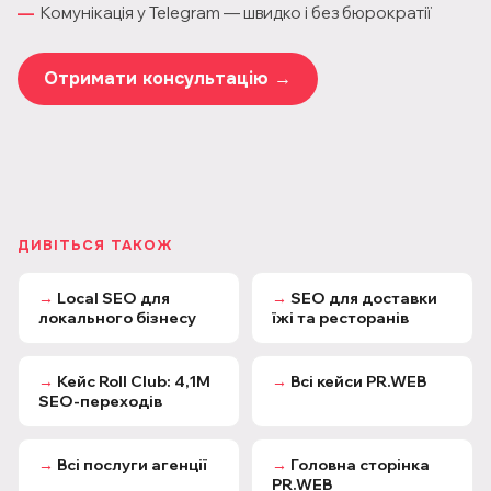
Комунікація у Telegram — швидко і без бюрократії
Отримати консультацію →
ДИВІТЬСЯ ТАКОЖ
→
Local SEO для
→
SEO для доставки
локального бізнесу
їжі та ресторанів
→
Кейс Roll Club: 4,1М
→
Всі кейси PR.WEB
SEO-переходів
→
Всі послуги агенції
→
Головна сторінка
PR.WEB