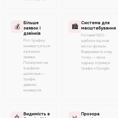
Більше
Система для
💰
🏙️
заявок і
масштабування
дзвінків
Готовий SEO-
Ріст трафіку
шаблон під нові
конвертується
міста і філіали.
в реальні
Відкриваєте нову
заявки.
точку — вона
Показуємо це
одразу отримує
в цифрах
трафік з Google.
щомісяця —
трафік,
дзвінки,
конверсія.
Видимість в
Прозора
🤖
📊