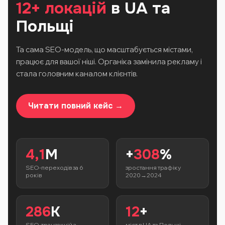
12+ локацій
в UA та
Польщі
Та сама SEO-модель, що масштабується містами,
працює для вашої ніші. Органіка замінила рекламу і
стала головним каналом клієнтів.
Читати повний кейс →
4,1
M
+
308
%
SEO-переходів за 6
зростання трафіку
років
2020→2024
286
K
12
+
SEO-транзакцій з
міст в UA та Польщі