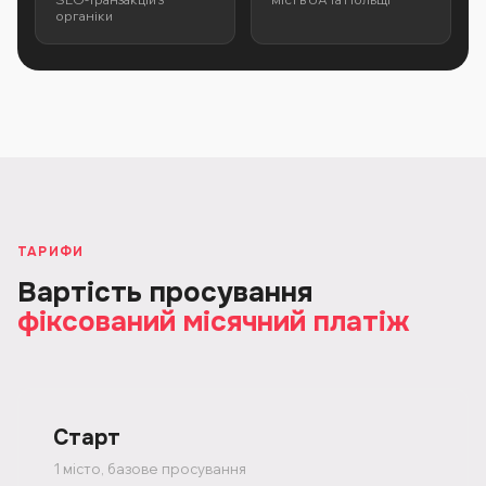
органіки
ТАРИФИ
Вартість просування
фіксований місячний платіж
Старт
1 місто, базове просування