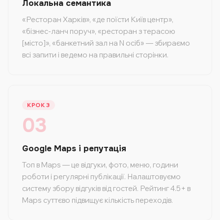
Локальна семантика
«Ресторан Харків», «де поїсти Київ центр»,
«бізнес-ланч поруч», «ресторан з терасою
[місто]», «банкетний зал на N осіб» — збираємо
всі запити і ведемо на правильні сторінки.
КРОК 3
03
Google Maps і репутація
Топ в Maps — це відгуки, фото, меню, години
роботи і регулярні публікації. Налаштовуємо
систему збору відгуків від гостей. Рейтинг 4.5+ в
Maps суттєво підвищує кількість переходів.