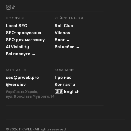
ПОСЛУГИ
КЕЙСИ ТА БЛОГ
Local SEO
Roll Club
SEO-просування
Vilenas
SEO для магазину
Блог →
AI Visibility
Всі кейси →
Всі послуги →
КОНТАКТИ
КОМПАНІЯ
seo@prweb.pro
Про нас
@verdiev
Контакти
🇬🇧 English
Україна, м. Харків,
вул. Ярослава Мудрого, 14
© 2026 PR.WEB · All rights reserved