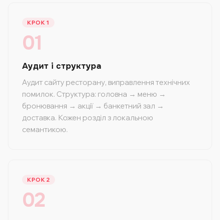
КРОК 1
01
Аудит і структура
Аудит сайту ресторану, виправлення технічних
помилок. Структура: головна → меню →
бронювання → акції → банкетний зал →
доставка. Кожен розділ з локальною
семантикою.
КРОК 2
02