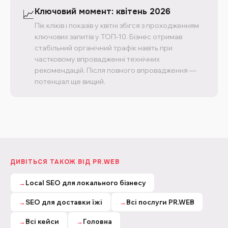
Ключовий момент: квітень 2026
📈
Пік кліків і показів у квітні збігся з проходженням
ключових запитів у ТОП-10. Бізнес отримав
стабільний органічний трафік навіть при
частковому впровадженні технічних
рекомендацій. Після повного впровадження —
потенціал ще вищий.
ДИВІТЬСЯ ТАКОЖ ВІД PR.WEB
→
Local SEO для локального бізнесу
→
SEO для доставки їжі
→
Всі послуги PR.WEB
→
Всі кейси
→
Головна