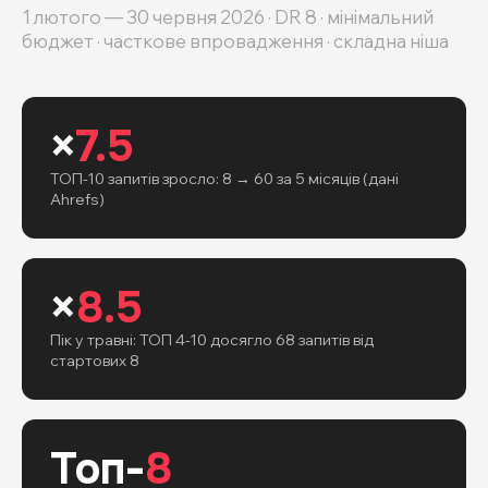
1 лютого — 30 червня 2026 · DR 8 · мінімальний
бюджет · часткове впровадження · складна ніша
×
7.5
ТОП-10 запитів зросло: 8 → 60 за 5 місяців (дані
Ahrefs)
×
8.5
Пік у травні: ТОП 4-10 досягло 68 запитів від
стартових 8
Топ-
8