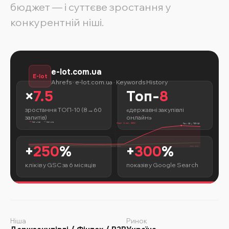
бюджет — і суттєве зростання у
конкурентній ніші.
e-lot.com.ua
E-lot
Ahrefs · e-lot.com.ua · Keywords History
×
7.5
Топ-
8
зростання ТОП-10 (8→60
«державні закупівлі
запитів)
онлайн»
ТОП 4-10
ТОП 1-3
Старт (1 лют. 2026)
Пік: 68 у ТОП-10
+
250
%
+
300
%
Жовт 2025
Берез 2026
Черв 2026
кліків у GSC за 6 місяців
показів у Google Search
Ніша
Ринок