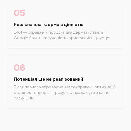
05
Реальна платформа з цінністю
E-lot — справжній продукт для держзакупівель.
Google бачить залученість користувачів і цінує це.
06
Потенціал ще не реалізований
Після повного впровадження техправок і оптимізації
сторінок тендерів — результат може бути значно
сильнішим.