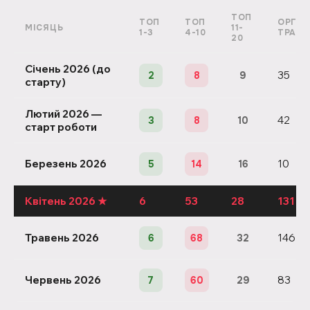
ТОП
ТОП
ТОП
ОРГАН
МІСЯЦЬ
11-
1-3
4-10
ТРАФІ
20
Січень 2026 (до
35
2
8
9
старту)
Лютий 2026 —
42
3
8
10
старт роботи
Березень 2026
10
5
14
16
Квітень 2026 ★
6
53
28
131 (п
Травень 2026
146
6
68
32
Червень 2026
83
7
60
29