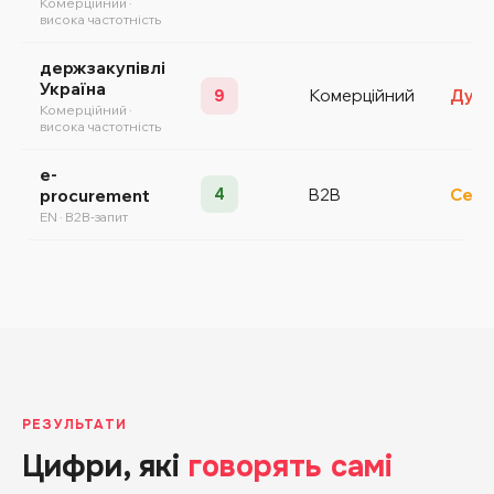
Комерційний ·
висока частотність
держзакупівлі
Україна
Комерційний
Дуже
9
Комерційний ·
висока частотність
e-
4
B2B
Сере
procurement
EN · B2B-запит
РЕЗУЛЬТАТИ
Цифри, які
говорять самі