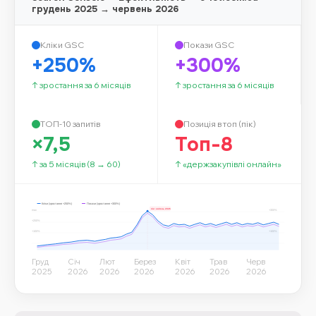
грудень 2025 → червень 2026
Кліки GSC
Покази GSC
+250%
+300%
↑ зростання за 6 місяців
↑ зростання за 6 місяців
ТОП-10 запитів
Позиція в топ (пік)
×7,5
Топ-8
↑ за 5 місяців (8 → 60)
↑ «держзакупівлі онлайн»
Кліки (зростання +250%)
Покази (зростання +300%)
пік: квітень 2026
max
+300%
+250%
+100%
+100%
Груд
Січ
Лют
Берез
Квіт
Трав
Черв
2025
2026
2026
2026
2026
2026
2026