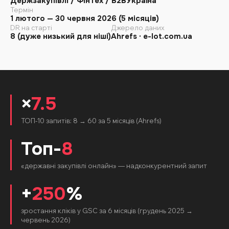
Держзакупівлі / Фінтех / B2B
Україна
Термін
1 лютого — 30 червня 2026 (5 місяців)
DR на старті
Джерело даних
8 (дуже низький для ніші)
Ahrefs · e-lot.com.ua
×
7.5
ТОП-10 запитів: 8 → 60 за 5 місяців (Ahrefs)
Топ-
8
«державні закупівлі онлайн» — надконкурентний запит
+
250
%
зростання кліків у GSC за 6 місяців (грудень 2025 →
червень 2026)