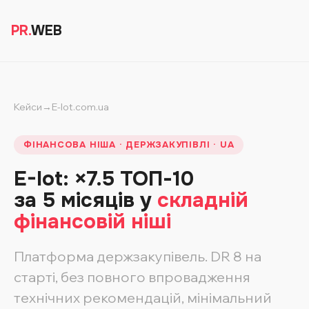
PR.
WEB
Кейси
→
E-lot.com.ua
ФІНАНСОВА НІША · ДЕРЖЗАКУПІВЛІ · UA
E-lot: ×7.5 ТОП-10
за 5 місяців у
складній
фінансовій ніші
Платформа держзакупівель. DR 8 на
старті, без повного впровадження
технічних рекомендацій, мінімальний