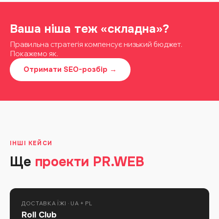
Ваша ніша теж «складна»?
Правильна стратегія компенсує низький бюджет.
Покажемо як.
Отримати SEO-розбір →
ІНШІ КЕЙСИ
Ще
проекти PR.WEB
ДОСТАВКА ЇЖІ · UA + PL
Roll Club