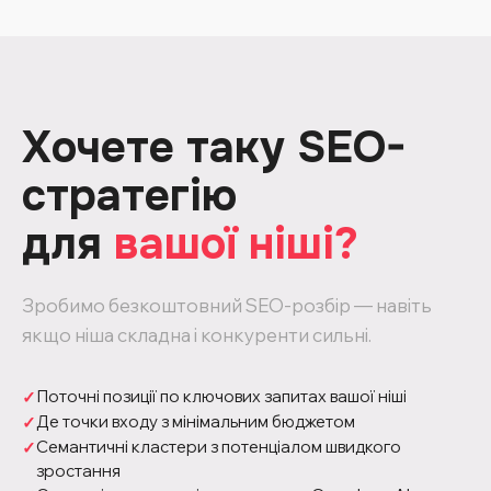
Хочете таку SEO-
стратегію
для
вашої ніші?
Зробимо безкоштовний SEO-розбір — навіть
якщо ніша складна і конкуренти сильні.
Поточні позиції по ключових запитах вашої ніші
Де точки входу з мінімальним бюджетом
Семантичні кластери з потенціалом швидкого
зростання