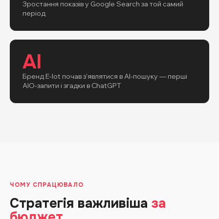
Зростання показів у Google Search за той самий
період
AI
Бренд E-lot почав з'являтися в AI-пошуку — перші
AIO-запити і згадки в ChatGPT
ЧОМУ СПРАЦЮВАЛО
Стратегія важливіша
за
бюджет