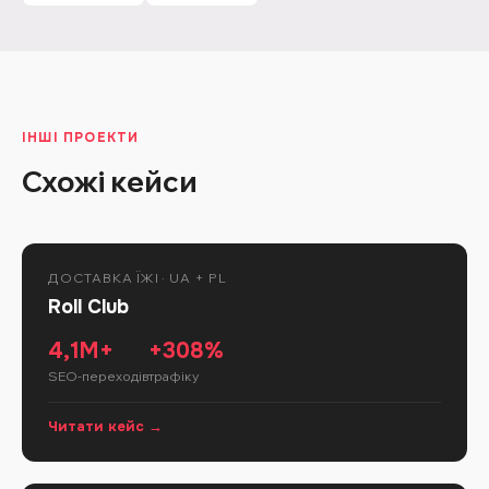
ІНШІ ПРОЕКТИ
Схожі
кейси
ДОСТАВКА ЇЖІ · UA + PL
Roll Club
4,1М+
+308%
SEO-переходів
трафіку
Читати кейс →