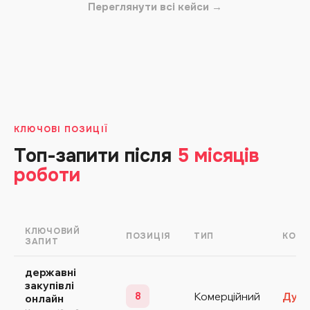
Переглянути всі кейси →
КЛЮЧОВІ ПОЗИЦІЇ
Топ-запити після
5 місяців
роботи
КЛЮЧОВИЙ
ПОЗИЦІЯ
ТИП
КОНК
ЗАПИТ
державні
закупівлі
8
Комерційний
Дуже
онлайн