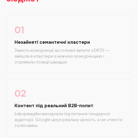
01
Незайняті семантичні кластери
Замість конкуренції за головні запити з DR70 —
зайшли в кластери з нижчою конкуренцією і
отримали позиції швидше.
02
Контент під реальний B2B-попит
Інформаційні матеріали під питання тендерної
аудиторії. Google цінує реальну цінність, а не «тексти
з ключами».