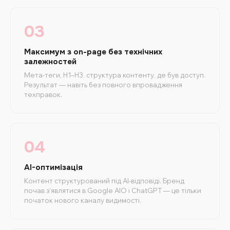
03
Максимум з on-page без технічних
залежностей
Мета-теги, H1–H3, структура контенту, де був доступ.
Результат — навіть без повного впровадження
техправок.
04
AI-оптимізація
Контент структурований під AI-відповіді. Бренд
почав з'являтися в Google AIO і ChatGPT — це тільки
початок нового каналу видимості.