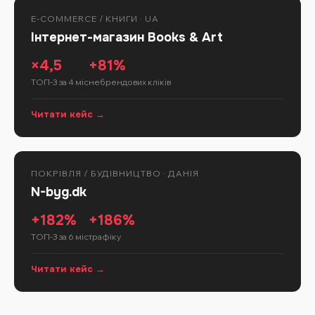
E-COMMERCE / КНИГИ · UA
Інтернет-магазин Books & Art
×4,5
+81%
ТОП-3 за 4 міс
небрендових кліків
Читати кейс →
ПОКРІВЛЯ / БУДІВНИЦТВО · ДАНІЯ
N-byg.dk
+182%
+186%
ТОП-3 за 6 міс
трафіку
Читати кейс →