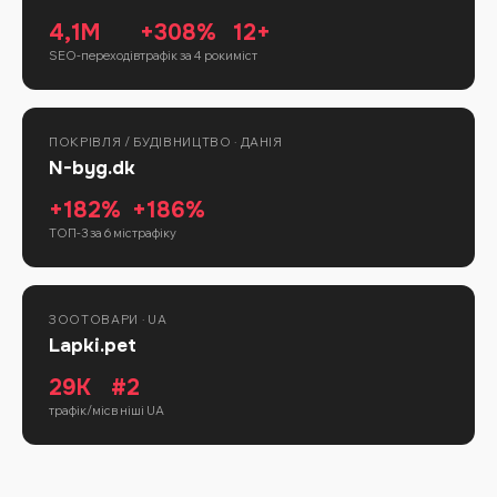
4,1M
+308%
12+
SEO-переходів
трафік за 4 роки
міст
ПОКРІВЛЯ / БУДІВНИЦТВО · ДАНІЯ
N-byg.dk
+182%
+186%
ТОП-3 за 6 міс
трафіку
ЗООТОВАРИ · UA
Lapki.pet
29K
#2
трафік/міс
в ніші UA