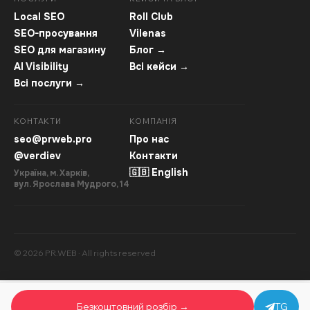
Local SEO
Roll Club
SEO-просування
Vilenas
SEO для магазину
Блог →
AI Visibility
Всі кейси →
Всі послуги →
КОНТАКТИ
КОМПАНІЯ
seo@prweb.pro
Про нас
@verdiev
Контакти
🇬🇧 English
Україна, м. Харків,
вул. Ярослава Мудрого, 14
© 2026 PR.WEB · All rights reserved
Безкоштовний розбір →
TG