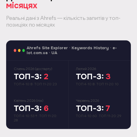
місяцях
Реальні дані з Ahrefs — кількість запитів у топ-
позиціях по місяцях
Ahrefs Site Explorer · Keywords History · e-
lot.com.ua · UA
Січень 2026 (до старту)
Лютий 2026
ТОП-3:
2
ТОП-3:
3
ТОП 4-10: 8 · ТОП 11-20: 23
ТОП 4-10: 8 · ТОП 11-20: 10
Квітень 2026 (пік)
Червень 2026
ТОП-3:
6
ТОП-3:
7
ТОП 4-10:
53 ↑
· ТОП 11-20:
ТОП 4-10: 60 · ТОП 11-20: 29
28