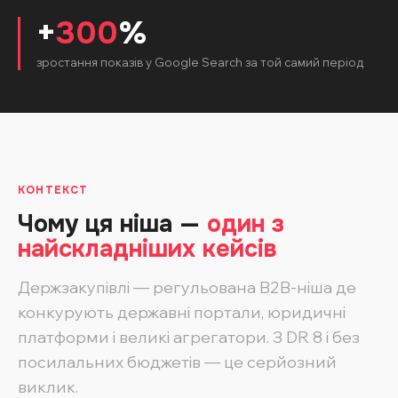
+
300
%
зростання показів у Google Search за той самий період
КОНТЕКСТ
Чому ця ніша —
один з
найскладніших кейсів
Держзакупівлі — регульована B2B-ніша де
конкурують державні портали, юридичні
платформи і великі агрегатори. З DR 8 і без
посилальних бюджетів — це серйозний
виклик.