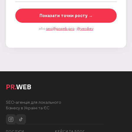
Показати точки росту →
або
seo@prweb.pro
·
@verdiev
PR.
WEB
SEO-агенція для локального
бізнесу в Україні та ЄС
ПОСЛУГИ
КЕЙСИ ТА БЛОГ