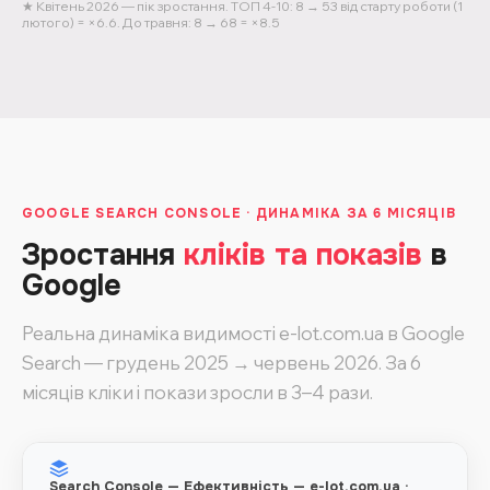
★ Квітень 2026 — пік зростання. ТОП 4-10: 8 → 53 від старту роботи (1
лютого) = ×6.6. До травня: 8 → 68 = ×8.5
GOOGLE SEARCH CONSOLE · ДИНАМІКА ЗА 6 МІСЯЦІВ
Зростання
кліків та показів
в
Google
Реальна динаміка видимості e-lot.com.ua в Google
Search — грудень 2025 → червень 2026. За 6
місяців кліки і покази зросли в 3–4 рази.
Search Console — Ефективність — e-lot.com.ua ·