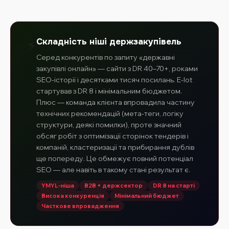
⚡
Складність ніші держзакупівель
Серед конкурентів по запиту «державні
закупівлі онлайн» — сайти з DR 40–70+, роками
SEO-історії і десятками тисяч посилань. E-lot
стартував з DR 8 і мінімальним бюджетом.
Плюс — команда клієнта впровадила частину
технічних рекомендацій (мета-теги, логіку
структури, деякі помилки), проте значний
обсяг робіт з оптимізації сторінок тендерів і
компаній, кластеризації та прибирання дублів
ще попереду. Це обмежує повний потенціал
SEO — але навіть в такому стані результат є.
YMYL-ніша
B2B + держсектор
DR 8 на старті
Висока конкуренція
Мінімальний бюджет
Часткове впровадження