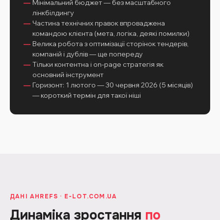
Мінімальний бюджет — без масштабного
лінкбілдингу
Частина технічних правок впроваджена
командою клієнта (мета, логіка, деякі помилки)
Велика робота з оптимізації сторінок тендерів,
компаній і дублів — ще попереду
Тільки контентна і on-page стратегія як
основний інструмент
Горизонт: 1 лютого — 30 червня 2026 (5 місяців)
— короткий термін для такої ніші
ДАНІ AHREFS · E-LOT.COM.UA
Динаміка зростання
по