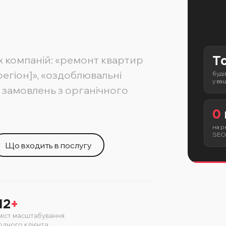
и
Т
х компаній: «ремонт квартир
[регіон]», «оздоблювальні
буді
у ва
к замовлень з органічного
0
на р
SEO
Що входить в послугу
12
+
міст масштабування
одного клієнта