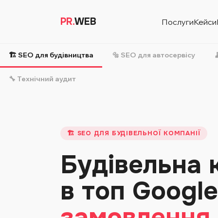
PR.
WEB
Послуги
Кейси
🏗️ SEO для будівництва
🔩 SEO для автосервісу

🔧 Технічний аудит
🏗️ SEO ДЛЯ БУДІВЕЛЬНОЇ КОМПАНІЇ
Будівельна 
в топ Googl
замовлення