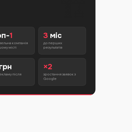
🏗️
оп-
1
3
міс
вельна компанія
до перших
шому місті
результатів
грн
×2
екламу після
зростання заявок з
Google