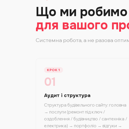
Що ми робимо
для вашого пр
Системна робота, а не разова оптим
КРОК 1
01
Аудит і структура
Структура будівельного сайту: головна
→ послуги (ремонт під ключ /
оздоблення / будівництво / сантехніка /
електрика) → портфоліо → відгуки →