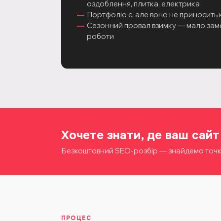
оздоблення, плитка, електрика
Портфоліо є, але воно не приносить к
Сезонний провал взимку — мало зам
роботи
Хочете знати, де ваш сайт
Безкоштовний SEO-розбір — знайдемо точки
ПРОЦЕС