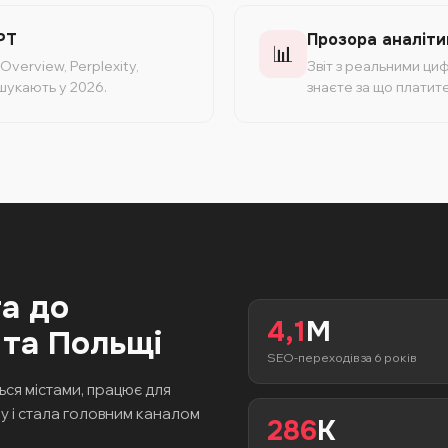
PT
Прозора аналіти
📊
Overview, Perplexity,
Звіт з реальними циф
 шукають у 2026.
знаєте за що платите
та до
4,1
M
 та Польщі
SEO-переходів за 6 років
ся містами, працює для
му і стала головним каналом
286
K