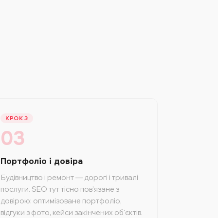
КРОК 3
03
Портфоліо і довіра
Будівництво і ремонт — дорогі і тривалі
послуги. SEO тут тісно пов'язане з
довірою: оптимізоване портфоліо,
відгуки з фото, кейси закінчених об'єктів.