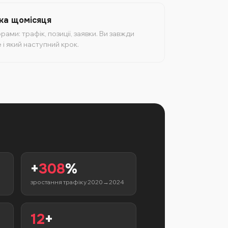
ка щомісяця
рами: трафік, позиції, заявки. Ви завжди
 і який наступний крок.
+
308
%
зростання трафіку 2020→2024
12
+