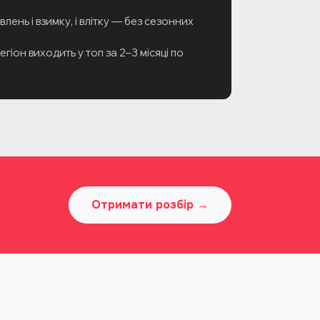
лень і взимку, і влітку — без сезонних
гіон виходить у топ за 2–3 місяці по
Отримати розбір →