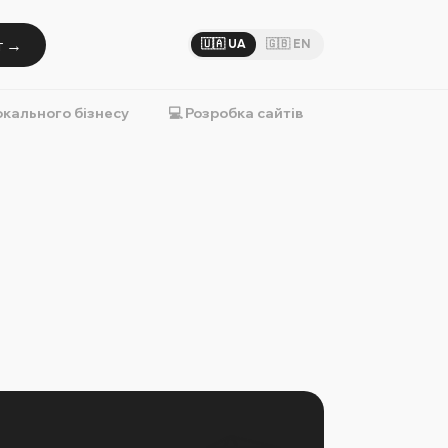
т →
🇺🇦 UA
🇬🇧 EN
окального бізнесу
💻 Розробка сайтів