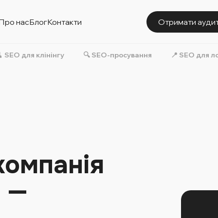
Про нас
Блог
Контакти
Отримати ауди
 SEO для клінінгу
🔍 SEO-просування
📍 SEO для л
компанія
e —