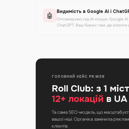
Видимість в Google AI і ChatG
🤖
Оптимізуємо під AI-пошук: Google AI 
ChatGPT. Ваш бізнес там, де клієнти
ГОЛОВНИЙ КЕЙС PR.WEB
Roll Club: з 1 міс
12+ локацій
в UA
Та сама SEO-модель, що масштабуєть
вашої ніші. Органіка замінила рекла
клієнтів.