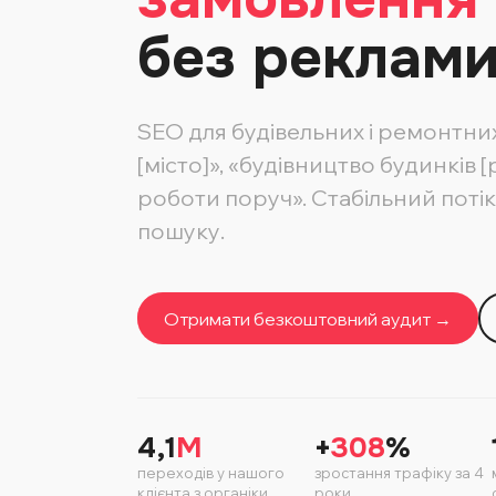
без реклам
SEO для будівельних і ремонтни
[місто]», «будівництво будинків 
роботи поруч». Стабільний поті
пошуку.
Отримати безкоштовний аудит →
4,1
M
+
308
%
переходів у нашого
зростання трафіку за 4
клієнта з органіки
роки