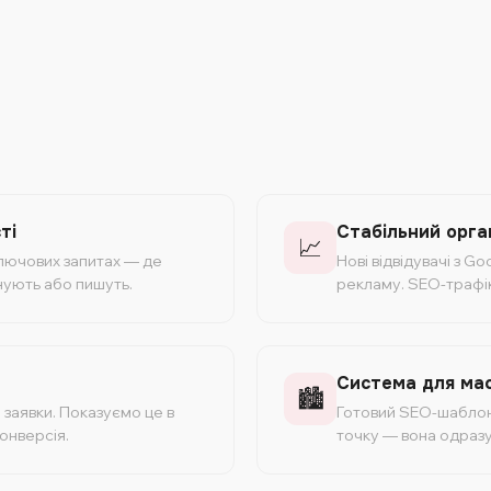
ті
Стабільний орга
📈
ключових запитах — де
Нові відвідувачі з 
нують або пишуть.
рекламу. SEO-трафік
Система для ма
🏙️
 заявки. Показуємо це в
Готовий SEO-шаблон п
конверсія.
точку — вона одразу