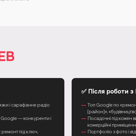
EB
✅ Після роботи з
язки і сарафанне радіо
Топ Google по «ремон
[район]», «будівництво
у Google — конкуренти і
Посадочні під кожен в
комерційні приміщенн
 ремонт під ключ,
Портфоліо з фото і ві