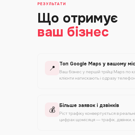
РЕЗУЛЬТАТИ
Що отримує
ваш бізнес
Топ Google Maps у вашому міс
📍
Ваш бізнес у першій трійці Maps по 
клієнти натискають і одразу телефо
Більше заявок і дзвінків
💰
Ріст трафіку конвертується в реальні
цифрах щомісяця — трафік, дзвінки, 