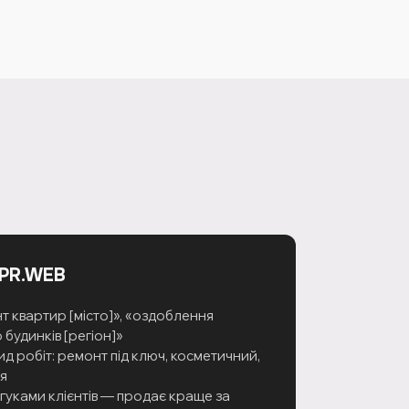
 PR.WEB
т квартир [місто]», «оздоблення
 будинків [регіон]»
ид робіт: ремонт під ключ, косметичний,
я
дгуками клієнтів — продає краще за