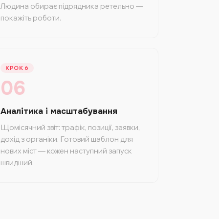
Людина обирає підрядника ретельно —
покажіть роботи.
КРОК 6
06
Аналітика і масштабування
Щомісячний звіт: трафік, позиції, заявки,
дохід з органіки. Готовий шаблон для
нових міст — кожен наступний запуск
швидший.