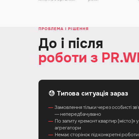
ПРОБЛЕМА І РІШЕННЯ
До і після
роботи з PR.W
😓 Типова ситуація зараз
Замовлення тільки через особисті зв'
— непередбачувано
По запиту «ремонт квартир [місто]» 
агрегатори
Немає сторінок під конкретні роботи: