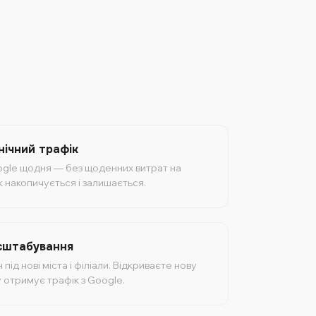
нічний трафік
Google щодня — без щоденних витрат на
 накопичується і залишається.
сштабування
ід нові міста і філіали. Відкриваєте нову
 отримує трафік з Google.