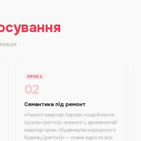
осування
ізація
КРОК 2
02
Семантика під ремонт
«Ремонт квартир Харків», «оздоблення
під ключ [місто]», «ремонт у двокімнатній
квартирі ціна», «будівництво каркасного
будинку [регіон]» — повне ядро по всіх