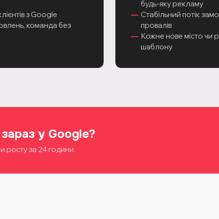
будь-яку рекламу
лієнтів з Google
Стабільний потік замов
овлень, команда без
провалів
Кожне нове місто чи ре
шаблону
 зараз у Google?
 росту за 24 години